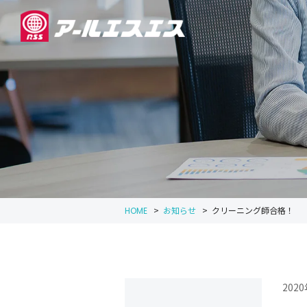
>
お知らせ
>
クリーニング師合格！
HOME
202